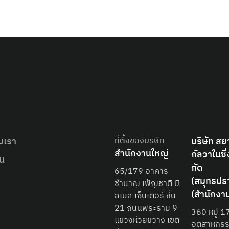
บเรา
ที่ตั้งของบริษัท
บริษัท สย
สำนักงานใหญ่
กัลวาในซิ่
ืน
กัด
65/179 อาคาร
(สมุทรปร
ชำนาญ เพ็ญชาติ บิ
(สำนักงา
สเนส เซ็นเตอร์ ชั้น
21 ถนนพระราม 9
360 หมู่ 1
แขวงห้วยขวาง เขต
อุตสาหกร