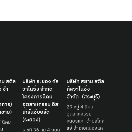
าม สตีล
บริษัท ระยอง กัล
บริษัท สยาม สตีล
ง จํา
วาไนซิ่ง จำกัด
กัลวาไนซิ่ง
โครงการนิคม
จำกัด (สระบุรี)
าการ)
อุตสาหกรรม อิส
29 หมู่ 4 นิคม
นขาย)
เทิร์นซีบอร์ด
อุตสาหกรรม
(ระยอง)
หนองแค ตำบลโคก
7 นิคม
แย้ อำเภอหนองแค
รม
เลขที่ 36 หมู่ 4 ถนน