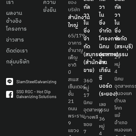
เรา
ความ
ของ
กัล
วา
กัล
ยั่งยืน
บริษัท
ผลงาน
วา
ไน
วา
สำนักงาน
อ้างอิง
ใน
ซิ่ง
ไน
ใหญ่
โครงการ
ซิ่ง
จำกัด
ซิ่ง
65/179
จํา
โครงการ
จำกัด
ข่าวสาร
อาคาร
กัด
นิคม
(สระบุรี)
ติดต่อเรา
ชำนาญ
(สมุทรปราการ)
อุตสาหกรรม
29
เพ็ญ
กลุ่มบริษัท
(สำนักงาน
อิส
หมู่
ชาติ
ขาย)
เทิร์น
4
บิ
ซี
นิคม
สเนส
360
SiamSteelGalvanizing
บอร์ด
อุตสาหกร
เซ็นเตอร์
หมู่
SSG RGC - Hot Dip
(ระยอง)
หนองแค
ชั้น
17
Galvanizing Solutions
ตำบล
21
นิคม
เลข
โคก
ถนน
อุตสาหกรรม
ที่
แย้
พระราม
บางพลี
36
อำเภอ
9
ซอย
หมู่
หนองแค
แขวง
7
4