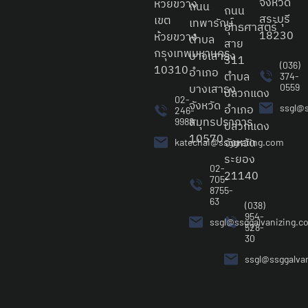
จังหวัด
ห้วยขวาง
ถนน
ถนน
สระบุรี
เขต
เทพารักษ์
ยุทธศาสตร์
18230
ห้วยขวาง
ตำบล
สาย
กรุงเทพมหานคร
บางเสาธง
311
(036)
10310
อำเภอ
ตำบล
374-
บางเสาธง
0559
ปลวกแดง
02-
จังหวัด
อำเภอ
ssgl@s
246-
สมุทรปราการ
9988
ปลวกแดง
10570
จังหวัด
katechai@ssggrating.com
ระยอง
02-
21140
705-
8755-
63
(038)
954-
ssgl@ssggalvanizing.c
528-
30
ssgl@ssggalva